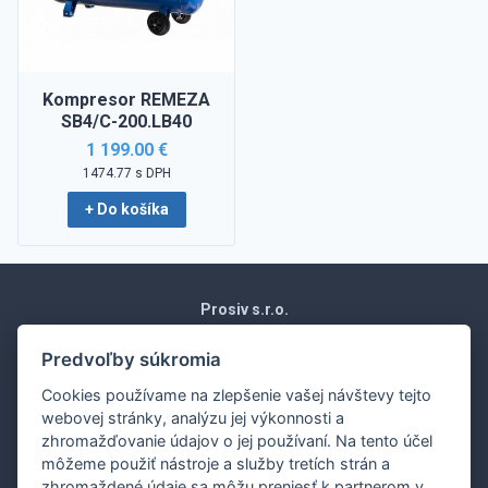
Kompresor REMEZA
SB4/C-200.LB40
1 199.00 €
1474.77 s DPH
+ Do košíka
Prosiv s.r.o.
Moravská 1871/15
Vráble 952 01
Predvoľby súkromia
Slovenská republika
Cookies používame na zlepšenie vašej návštevy tejto
Obchodné podmienky
webovej stránky, analýzu jej výkonnosti a
Ochrana osobných údajov
zhromažďovanie údajov o jej používaní. Na tento účel
Nákup na splátky
môžeme použiť nástroje a služby tretích strán a
Dodanie
zhromaždené údaje sa môžu preniesť k partnerom v