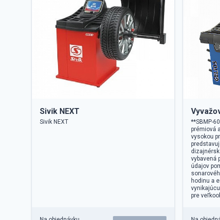
Sivik NEXT
Vyvažov
Sivik NEXT
**SBMP-60/
prémiová 
vysokou p
predstavuj
dizajnérsk
vybavená 
údajov po
sonarovéh
hodinu a 
vynikajúcu
pre veľkoo
Na objednávku
Na objedn