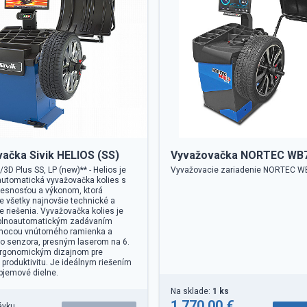
ačka Sivik HELIOS (SS)
Vyvažovačka NORTEC WB
3D Plus SS, LP (new)** - Helios je
Vyvažovacie zariadenie NORTEC 
automatická vyvažovačka kolies s
resnosťou a výkonom, ktorá
e všetky najnovšie technické a
e riešenia. Vyvažovačka kolies je
plnoautomatickým zadávaním
mocou vnútorného ramienka a
o senzora, presným laserom na 6.
ergonomickým dizajnom pre
 produktivitu. Je ideálnym riešením
bjemové dielne.
Na sklade:
1 ks
1 770.00 €
ávku