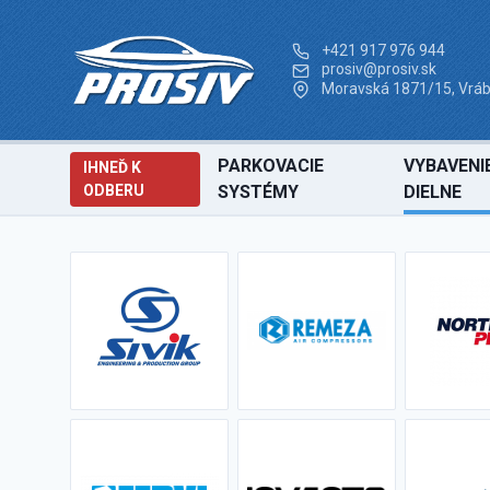
+421 917 976 944
prosiv@prosiv.sk
Moravská 1871/15, Vráb
PARKOVACIE
VYBAVENI
IHNEĎ K
ODBERU
SYSTÉMY
DIELNE