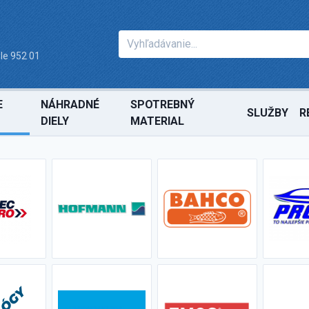
le 952 01
E
NÁHRADNÉ
SPOTREBNÝ
SLUŽBY
R
DIELY
MATERIAL