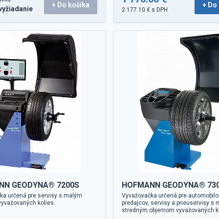
+ Do košíka
+ Do
vyžiadanie
2 177.10 € s DPH
NN GEODYNA® 7200S
HOFMANN GEODYNA® 73
ka určená pre servisy s malým
Vyvažovačka určená pre automobil
yvažovaných kolies.
predajcov, servisy a pneuservisy s
stredným objemom vyvažovaných ko