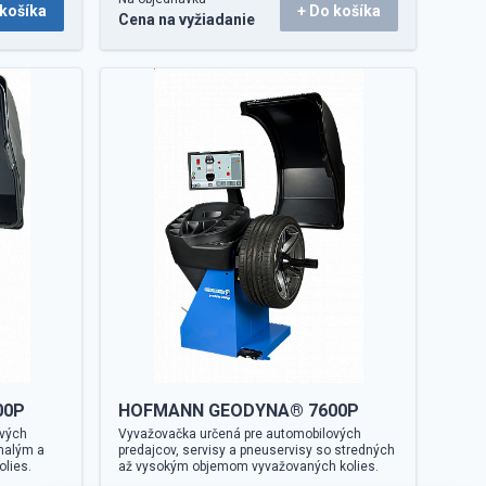
 košíka
+ Do košíka
Cena na vyžiadanie
00P
HOFMANN GEODYNA® 7600P
ových
Vyvažovačka určená pre automobilových
 malým a
predajcov, servisy a pneuservisy so stredných
lies.
až vysokým objemom vyvažovaných kolies.