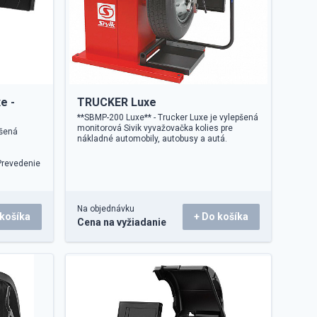
e -
TRUCKER Luxe
**SBMP-200 Luxe** - Trucker Luxe je vylepšená
monitorová Sivik vyvažovačka kolies pre
pšená
nákladné automobily, autobusy a autá.
Prevedenie
Na objednávku
 košíka
+ Do košíka
Cena na vyžiadanie