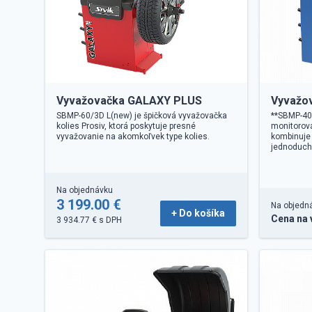
Vyvažovačka GALAXY PLUS
Vyvažov
SBMP-60/3D L(new) je špičková vyvažovačka
**SBMP-40L
kolies Prosiv, ktorá poskytuje presné
monitorová
vyvažovanie na akomkoľvek type kolies.
kombinuje 
jednoduch
Na objednávku
3 199.00 €
Na objedn
+ Do košíka
Cena na 
3 934.77 € s DPH