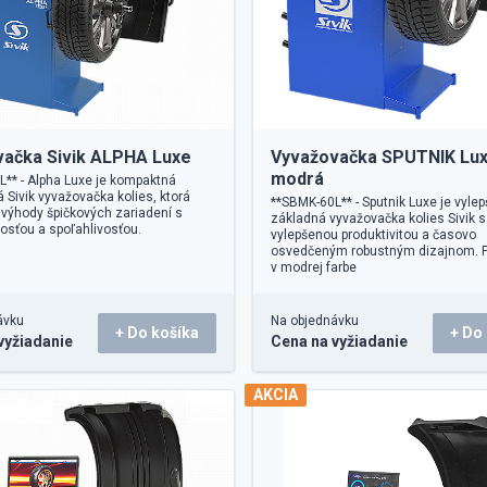
ačka Sivik ALPHA Luxe
Vyvažovačka SPUTNIK Lux
modrá
** - Alpha Luxe je kompaktná
 Sivik vyvažovačka kolies, ktorá
**SBMK-60L** - Sputnik Luxe je vyle
výhody špičkových zariadení s
základná vyvažovačka kolies Sivik s
osťou a spoľahlivosťou.
vylepšenou produktivitou a časovo
osvedčeným robustným dizajnom. 
v modrej farbe
ávku
Na objednávku
+ Do košíka
+ Do
vyžiadanie
Cena na vyžiadanie
AKCIA