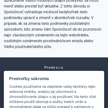
spracúvanie Vašich osobných údajov poskytnúť sa môžu
meniť alebo prestať byť aktuálne. Z tohto dôvodu si
Spoločnosť vyhradzuje možnosť kedykoľvek tieto
podmienky upraviť a zmeniť v akomkoľvek rozsahu. V
prípade, ak sa zmenia tieto podmienky podstatným
spôsobom, túto zmenu Vám Spoločnosť dá do pozornosti
napr. všeobecným oznámením na tejto webstránke,
osobitným oznámením prostredníctvom emailu alebo
Vášho používateľského účtu.
Prosiv s.r.o.
Moravská 1871/15
Vráble 952 01
Predvoľby súkromia
Slovenská republika
Cookies používame na zlepšenie vašej návštevy tejto
Obchodné podmienky
webovej stránky, analýzu jej výkonnosti a
Ochrana osobných údajov
zhromažďovanie údajov o jej používaní. Na tento účel
Nákup na splátky
môžeme použiť nástroje a služby tretích strán a
Dodanie
zhromaždené údaje sa môžu preniesť k partnerom v