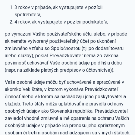
3 rokov v prípade, ak vystupujete v pozícii
spotrebiteľa,
4 rokov, ak vystupujete v pozícii podnikateľa,
po vymazaní Vášho používateľského účtu, alebo, v prípade
ak nemáte vytvorený používateľský účet po ukončení
zmluvného vzťahu so Spoločnosťou (t.j. po dodaní tovaru
alebo služby), pokiaľ Prevádzkovateľ nemá zo zákona
povinnosť uchovávať Vaše osobné údaje po dlhšiu dobu
(napr. na základe platných predpisov o účtovníctve)).
Vaše osobné údaje môžu byť uchovávané a spracúvané v
akomkoľvek štáte, v ktorom vykonáva Prevádzkovateľ
činnosť alebo v ktorom sa nachádzajú jeho poskytovatelia
služieb. Tieto štáty môžu uplatňovať iné pravidlá ochrany
osobných údajov ako Slovenská republika. Prevádzkovateľ
zaviedol vhodné zmluvné a iné opatrenia na ochranu Vašich
osobných údajov v prípade ich prenosu jeho spriazneným
osobám či tretím osobám nachádzajúcim sa v iných štátoch.