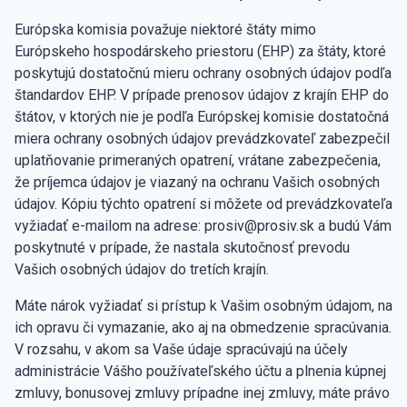
Európska komisia považuje niektoré štáty mimo
Európskeho hospodárskeho priestoru (EHP) za štáty, ktoré
poskytujú dostatočnú mieru ochrany osobných údajov podľa
štandardov EHP. V prípade prenosov údajov z krajín EHP do
štátov, v ktorých nie je podľa Európskej komisie dostatočná
miera ochrany osobných údajov prevádzkovateľ zabezpečil
uplatňovanie primeraných opatrení, vrátane zabezpečenia,
že príjemca údajov je viazaný na ochranu Vašich osobných
údajov. Kópiu týchto opatrení si môžete od prevádzkovateľa
vyžiadať e-mailom na adrese: prosiv@prosiv.sk a budú Vám
poskytnuté v prípade, že nastala skutočnosť prevodu
Vašich osobných údajov do tretích krajín.
Máte nárok vyžiadať si prístup k Vašim osobným údajom, na
ich opravu či vymazanie, ako aj na obmedzenie spracúvania.
V rozsahu, v akom sa Vaše údaje spracúvajú na účely
administrácie Vášho používateľského účtu a plnenia kúpnej
zmluvy, bonusovej zmluvy prípadne inej zmluvy, máte právo