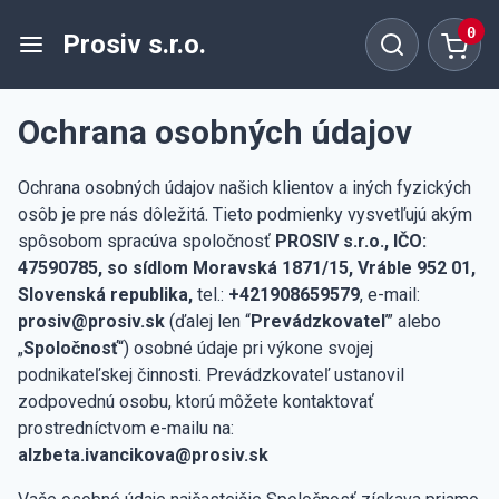
0
Prosiv s.r.o.
Ochrana osobných údajov
Ochrana osobných údajov našich klientov a iných fyzických
osôb je pre nás dôležitá. Tieto podmienky vysvetľujú akým
spôsobom spracúva spoločnosť
PROSIV s.r.o., IČO:
47590785, so sídlom Moravská 1871/15, Vráble 952 01,
Slovenská republika,
tel.:
+421908659579
, e-mail:
prosiv@prosiv.sk
(ďalej len “
Prevádzkovateľ
” alebo
„
Spoločnosť
“) osobné údaje pri výkone svojej
podnikateľskej činnosti. Prevádzkovateľ ustanovil
zodpovednú osobu, ktorú môžete kontaktovať
prostredníctvom e-mailu na:
alzbeta.ivancikova@prosiv.sk