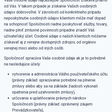
Vaše osobné údaje najčastejšie Spoločnosť získava priamo
od Vás. V takom prípade je získanie Vašich osobných
údajov dobrovoľné. V závislosti od konkrétneho prípadu
neposkytnutie osobných údajov klientom môže mať dopad
na schopnosť Spoločnosti riadne poskytovať služby, tovary,
riadne plniť zmluvné povinnosti prípadne zriadiť Váš
užívateľský účet. Osobné údaje o našich klientoch môžeme
získavať aj z verejne dostupných zdrojov, od orgánov
verejnej moci alebo od iných osôb.
Spoločnosť spracúva Vaše osobné údaje ak je to potrebné
na nasledujúce účely:
vytvorenie a administrácia Vášho používateľského účtu
(právny základ: spracúvanie potrebné na plnenie
zmluvy alebo aby sa na základe žiadosti vykonali
opatrenia pred uzatvorením zmluvy),
určovanie a uplatňovanie právnych nárokov
Spoločnosti (právny základ: oprávnený záujem
Prevádzkovateľa),