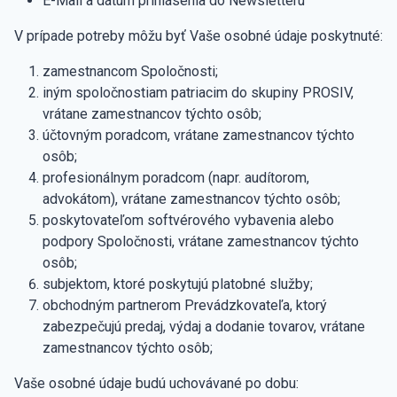
E-Mail a dátum prihlásenia do Newsletteru
V prípade potreby môžu byť Vaše osobné údaje poskytnuté:
zamestnancom Spoločnosti;
iným spoločnostiam patriacim do skupiny PROSIV,
vrátane zamestnancov týchto osôb;
účtovným poradcom, vrátane zamestnancov týchto
osôb;
profesionálnym poradcom (napr. audítorom,
advokátom), vrátane zamestnancov týchto osôb;
poskytovateľom softvérového vybavenia alebo
podpory Spoločnosti, vrátane zamestnancov týchto
osôb;
subjektom, ktoré poskytujú platobné služby;
obchodným partnerom Prevádzkovateľa, ktorý
zabezpečujú predaj, výdaj a dodanie tovarov, vrátane
zamestnancov týchto osôb;
Vaše osobné údaje budú uchovávané po dobu: