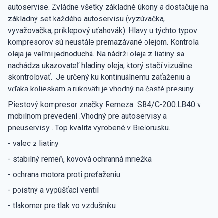
autoservise. Zvládne všetky základné úkony a dostačuje na
základný set každého autoservisu (vyzúvačka,
vyvažovačka, príklepový uťahovák). Hlavy u týchto typov
kompresorov sú neustále premazávané olejom. Kontrola
oleja je veľmi jednoduchá. Na nádrži oleja z liatiny sa
nachádza ukazovateľ hladiny oleja, ktorý stačí vizuálne
skontrolovať. Je určený ku kontinuálnemu zaťaženiu a
vďaka kolieskam a rukoväti je vhodný na časté presuny.
Piestový kompresor značky Remeza SB4/C-200.LB40 v
mobilnom prevedení .Vhodný pre autoservisy a
pneuservisy . Top kvalita vyrobené v Bielorusku.
- valec z liatiny
- stabilný remeň, kovová ochranná mriežka
- ochrana motora proti preťaženiu
- poistný a vypúšťací ventil
- tlakomer pre tlak vo vzdušníku