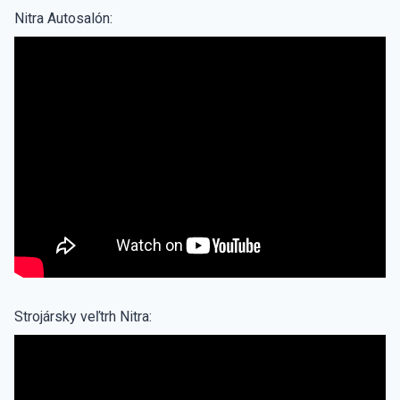
Nitra Autosalón:
Strojársky veľtrh Nitra: