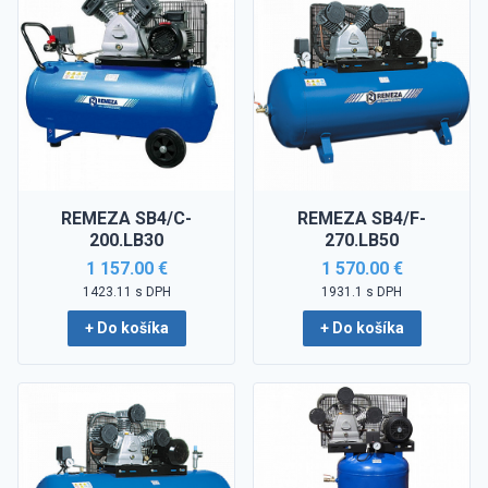
REMEZA SB4/C-
REMEZA SB4/F-
200.LB30
270.LB50
1 157.00 €
1 570.00 €
1423.11 s DPH
1931.1 s DPH
+ Do košíka
+ Do košíka