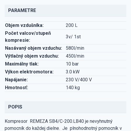
PARAMETRE
Objem vzdušníka:
200 L
Počet valcov/stupeň
3v/ 1st
kompresie:
Nasávaný objem vzduchu:
580l/min
Výtlačný objem vzduchu:
450l/min
Maximálny tlak:
10 bar
Výkon elektromotora:
3.0 kW
Napájanie:
230 V/400 V
Hmotnosť:
140 kg
POPIS
Kompresor REMEZA SB4/C-200.LB40 je nevyhnutný
pomocník do každej dielne. Je plnohodnotný pomocník v