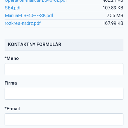
Operation-manual-LB40-СЕ.pdf
462.21 KB
SB4.pdf
107.83 KB
Manual-LB-40----SK.pdf
7.55 MB
rozkres-nadrz.pdf
167.99 KB
KONTAKTNÝ FORMULÁR
*Meno
Firma
*E-mail