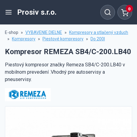
0
Prosiv s.r.o.
E-shop
»
VYBAVENIE DIELNE
»
Kompresory a stlačený vzduch
»
Kompresory
»
Piestové kompresory
»
Do 200l
Kompresor REMEZA SB4/C-200.LB40
Piestový kompresor značky Remeza SB4/C-200.LB40 v
mobilnom prevedení .Vhodný pre autoservisy a
pneuservisy.