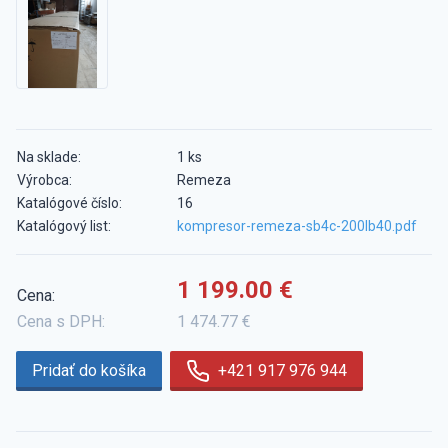
Na sklade:
1 ks
Výrobca:
Remeza
Katalógové číslo:
16
Katalógový list:
kompresor-remeza-sb4c-200lb40.pdf
1 199.00 €
Cena:
Cena s DPH:
1 474.77 €
Pridať do košíka
+421 917 976 944