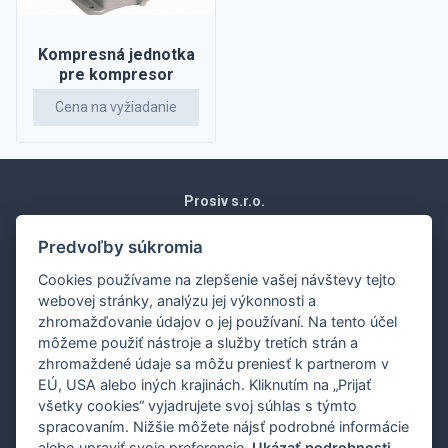
Kompresná jednotka
pre kompresor
Cena na vyžiadanie
Prosiv s.r.o.
Moravská 1871/15
Vráble 952 01
Predvoľby súkromia
Slovenská republika
Cookies používame na zlepšenie vašej návštevy tejto
Obchodné podmienky
webovej stránky, analýzu jej výkonnosti a
Ochrana osobných údajov
zhromažďovanie údajov o jej používaní. Na tento účel
Nákup na splátky
môžeme použiť nástroje a služby tretích strán a
Dodanie
zhromaždené údaje sa môžu preniesť k partnerom v
EÚ, USA alebo iných krajinách. Kliknutím na „Prijať
Ekonomické oddelenie:
0907 243 648
všetky cookies“ vyjadrujete svoj súhlas s týmto
Servisné,revízne oddelenie:
0907 243 648
spracovaním. Nižšie môžete nájsť podrobné informácie
Nahlasovanie porúch:
0907 243 648
alebo upraviť svoje preferencie.
Ukázať podrobnosti